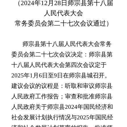
（
202
4
年
12
月
28
日师宗县第十八届
人民代表大会
常务委员会第
二十七
次会议通过）
师宗县第十
八
届人民代表大会常务
委员会第
二十七
次会议决定：师宗县第
十
八
届人民代表大会第
四
次会议
定于
202
5
年
1
月
6
日
至
9
日
在师宗
县城
召开。
建议会议的议程是：听取和审议
师宗县
人民政府工作报告；审查和批准
师宗
县
人民政府关于师宗县
202
4
年国民经济和
社会发展计划执行情况与
202
5
年国民经