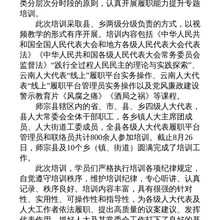
类分层次分时段的原则，认真开展履职能力提升专题
培训。
此次培训采取县、乡两级分级负责的方式，以视
频教学的形式有序开展。培训内容包括《中华人民共
和国全国人民代表大会和地方各级人民代表大会代表
法》《中华人民共和国各级人民代表大会常务委员会
监督法》“践行全过程人民民主的理论与实践探索”、
云南人大代表“线上”履职平台实务操作、云南人大代
表“线上”履职平台管理员实务操作以及党风廉政建设
警示教育片《风腐之痛》《酒局之祸》等课程。
师宗县辖区内的省、市、县、乡四级人大代表，
县人大常委会全体干部职工，各乡镇人大主席团成
员、人大街道工委成员，全县各级人大代表履职平台
管理员和联络员共计800余人参加培训。截止8月26
日，师宗县及10个乡（镇、街道）圆满完成了培训工
作。
此次培训，学员们严格执行培训各项纪律规定，
自觉遵守培训秩序，维护培训纪律，专心听讲、认真
记录、秩序良好。培训内容丰富，具有很强的针对
性、实用性、可操作性和指导性，为各级人大代表及
人大工作者依法履职、提出高质量的议案建议、发挥
代表作用、抓好人大及其常委会工作打下了良好的基