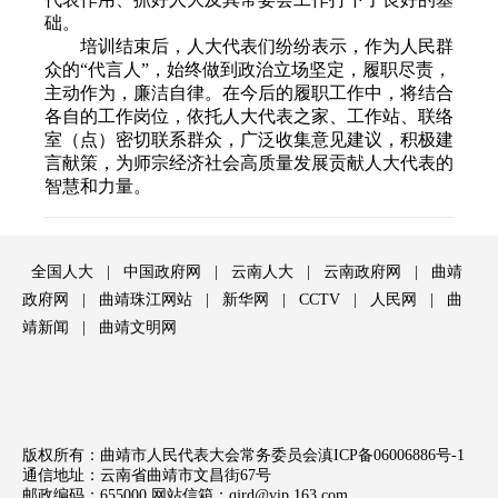
础。
培训结束后，人大代表们纷纷表示，作为人民群
众的“代言人”，始终做到政治立场坚定，履职尽责，
主动作为，廉洁自律。在今后的履职工作中，将结合
各自的工作岗位，依托人大代表之家、工作站、联络
室（点）密切联系群众，广泛收集意见建议，积极建
言献策，为师宗经济社会高质量发展贡献人大代表的
智慧和力量。
全国人大
|
中国政府网
|
云南人大
|
云南政府网
|
曲靖
政府网
|
曲靖珠江网站
|
新华网
|
CCTV
|
人民网
|
曲
靖新闻
|
曲靖文明网
版权所有：曲靖市人民代表大会常务委员会
滇ICP备06006886号-1
通信地址：云南省曲靖市文昌街67号
邮政编码：655000 网站信箱：
qjrd@vip.163.com