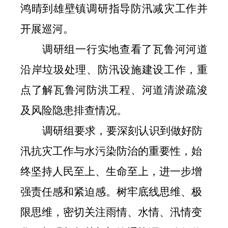
鸿晴到雄壁镇
调研指导
防汛
减灾
工作
并
开展巡河
。
调研组一行实地查看了瓦鲁河河道
沿岸垃圾处理、防汛设施建设工作，重
点了解瓦鲁河防洪工程、河道清淤疏浚
及风险隐患排查情况。
调研组
要求
，
要深刻认识到做好防
汛抗灾工作与水污染防治的重要性，始
终坚持人民至上、生命至上，进一步增
强责任感和紧迫感。树牢底线思维
、极
限思维
，密切关注雨情、水情、汛情变