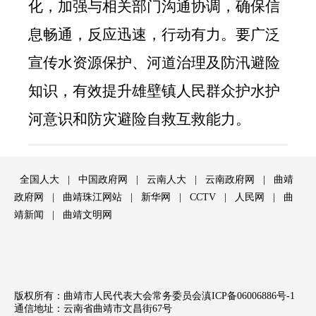
化，加强与
相关部门
沟通协调，确保信
息畅通，反应迅速，行动有力。要广泛
宣传水资源保护、河道治理及防汛避险
知识，有效提升雄壁镇
人民群众
护水护
河意识和防灾避险自救互救能力。
全国人大
|
中国政府网
|
云南人大
|
云南政府网
|
曲靖
政府网
|
曲靖珠江网站
|
新华网
|
CCTV
|
人民网
|
曲
靖新闻
|
曲靖文明网
版权所有：曲靖市人民代表大会常务委员会
滇ICP备06006886号-1
通信地址：云南省曲靖市文昌街67号